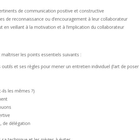
pertinents de communication positive et constructive
gnes de reconnaissance ou d’encouragement à leur collaborateur
t en veillant à la motivation et à l’implication du collaborateur
maîtriser les points essentiels suivants :
tils et ses règles pour mener un entretien individuel (l’art de poser 
-ils les mêmes ?)
ment
jouons
rtive
, de délégation
 sa technique et les pièges à éviter