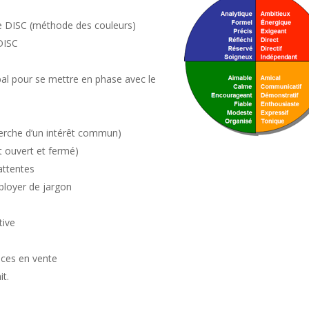
ode DISC (méthode des couleurs)
DISC
al pour se mettre en phase avec le
erche d’un intérêt commun)
t ouvert et fermé)
attentes
mployer de jargon
tive
aces en vente
it.