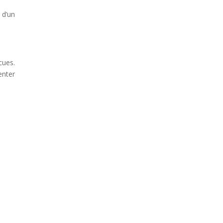
 d’un
cues.
enter