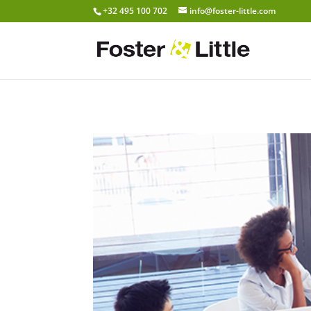
+32 495 100 702
info@foster-little.com